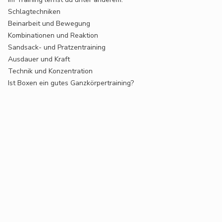
Schlagtechniken
Beinarbeit und Bewegung
Kombinationen und Reaktion
Sandsack- und Pratzentraining
Ausdauer und Kraft
Technik und Konzentration
Ist Boxen ein gutes Ganzkörpertraining?
Definitiv. Boxen trainiert nahezu den gesamten Körper und
verbessert gleichzeitig Schnelligkeit, Körperspannung,
Reaktionsfähigkeit und mentale Stärke.
Boxen in Dresden Südvorstadt – Trainingszeiten
Hier findest du alle Trainingszeiten für unser Boxtraining in
Dresden.
Egal ob Anfänger, Fortgeschrittener oder Wettkampfsportler –
bei uns findest du das passende Training.
Tag
Uhrzeit
Training
Montag
10:00 – 11:30
Boxen